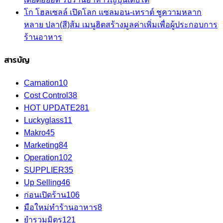
โก โฮลเซลล์ เปิดโลก แซลมอน-เทราต์ ชูความหลาก
หลาย ปลา(สี)ส้ม เมนูฮิตสร้างมูลค่าเพิ่มเพื่อผู้ประกอบการ
ร้านอาหาร
สารบัญ
Carnation
10
Cost Control
38
HOT UPDATE
281
Luckyglass
11
Makro
45
Marketing
84
Operation
102
SUPPLIER
35
Up Selling
46
ก่อนเปิดร้าน
106
มือใหม่ทำร้านอาหาร
8
ยำรวมมิตร
121