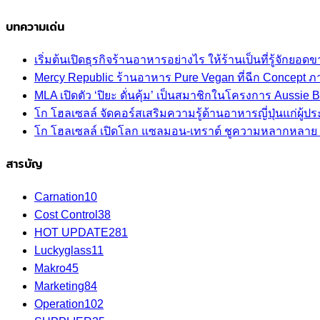
บทความเด่น
เริ่มต้นเปิดธุรกิจร้านอาหารอย่างไร ให้ร้านเป็นที่รู้จักยอดขา
Mercy Republic ร้านอาหาร Pure Vegan ที่ฉีก Concept 
MLA เปิดตัว ‘ปิยะ ดั่นคุ้ม’ เป็นสมาชิกในโครงการ Aussi
โก โฮลเซลล์ จัดคอร์สเสริมความรู้ด้านอาหารญี่ปุ่นแก่ผู
โก โฮลเซลล์ เปิดโลก แซลมอน-เทราต์ ชูความหลากหลาย ปลา
สารบัญ
Carnation
10
Cost Control
38
HOT UPDATE
281
Luckyglass
11
Makro
45
Marketing
84
Operation
102