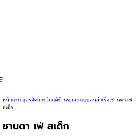
หน้าแรก
สูตรจัดการวิกฤติร้านขาลง แบบคนสำเร็จ
ซานตา เฟ่
สเต็ก
ซานตา เฟ่ สเต็ก