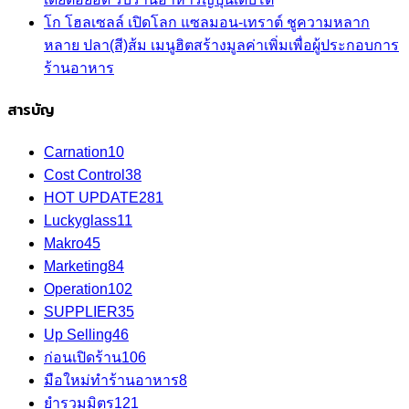
โก โฮลเซลล์ เปิดโลก แซลมอน-เทราต์ ชูความหลาก
หลาย ปลา(สี)ส้ม เมนูฮิตสร้างมูลค่าเพิ่มเพื่อผู้ประกอบการ
ร้านอาหาร
สารบัญ
Carnation
10
Cost Control
38
HOT UPDATE
281
Luckyglass
11
Makro
45
Marketing
84
Operation
102
SUPPLIER
35
Up Selling
46
ก่อนเปิดร้าน
106
มือใหม่ทำร้านอาหาร
8
ยำรวมมิตร
121