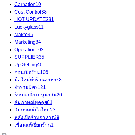
Carnation
10
Cost Control
38
HOT UPDATE
281
Luckyglass
11
Makro
45
Marketing
84
Operation
102
SUPPLIER
35
Up Selling
46
ก่อนเปิดร้าน
106
มือใหม่ทำร้านอาหาร
8
ยำรวมมิตร
121
ร้านน่านั่ง เมนูน่ากิน
20
สัมภาษณ์พูดคุย
81
สัมภาษณ์มือใหม่
23
หลังเปิดร้านอาหาร
39
เพื่อนแท้เยี่ยมร้าน
1