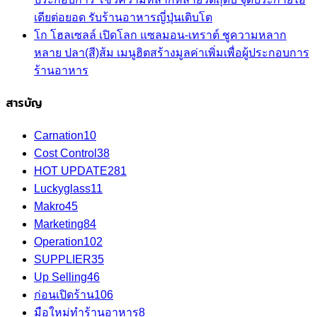
เดียต่อยอด รับร้านอาหารญี่ปุ่นเติบโต
โก โฮลเซลล์ เปิดโลก แซลมอน-เทราต์ ชูความหลาก
หลาย ปลา(สี)ส้ม เมนูฮิตสร้างมูลค่าเพิ่มเพื่อผู้ประกอบการ
ร้านอาหาร
สารบัญ
Carnation
10
Cost Control
38
HOT UPDATE
281
Luckyglass
11
Makro
45
Marketing
84
Operation
102
SUPPLIER
35
Up Selling
46
ก่อนเปิดร้าน
106
มือใหม่ทำร้านอาหาร
8