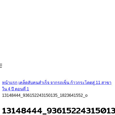
หน้าแรก
เคล็ดลับคนสำเร็จ จากรถเข็น ก้าวกระโดดสู่ 11 สาขา
ใน 4 ปี ตอนที่ 1
13148444_936152243150135_1823641552_o
13148444_93615224315013