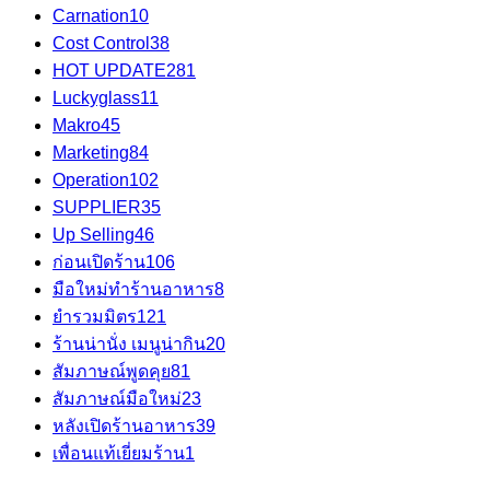
Carnation
10
Cost Control
38
HOT UPDATE
281
Luckyglass
11
Makro
45
Marketing
84
Operation
102
SUPPLIER
35
Up Selling
46
ก่อนเปิดร้าน
106
มือใหม่ทำร้านอาหาร
8
ยำรวมมิตร
121
ร้านน่านั่ง เมนูน่ากิน
20
สัมภาษณ์พูดคุย
81
สัมภาษณ์มือใหม่
23
หลังเปิดร้านอาหาร
39
เพื่อนแท้เยี่ยมร้าน
1