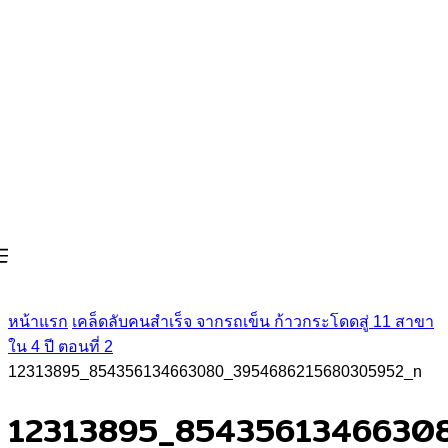
หน้าแรก
เคล็ดลับคนสำเร็จ จากรถเข็น ก้าวกระโดดสู่ 11 สาขา
ใน 4 ปี ตอนที่ 2
12313895_854356134663080_3954686215680305952_n
12313895_8543561346630