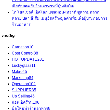
เดียต่อยอด รับร้านอาหารญี่ปุ่นเติบโต
โก โฮลเซลล์ เปิดโลก แซลมอน-เทราต์ ชูความหลาก
หลาย ปลา(สี)ส้ม เมนูฮิตสร้างมูลค่าเพิ่มเพื่อผู้ประกอบการ
ร้านอาหาร
สารบัญ
Carnation
10
Cost Control
38
HOT UPDATE
281
Luckyglass
11
Makro
45
Marketing
84
Operation
102
SUPPLIER
35
Up Selling
46
ก่อนเปิดร้าน
106
มือใหม่ทำร้านอาหาร
8