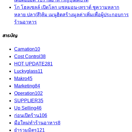
โก โฮลเซลล์ เปิดโลก แซลมอน-เทราต์ ชูความหลาก
หลาย ปลา(สี)ส้ม เมนูฮิตสร้างมูลค่าเพิ่มเพื่อผู้ประกอบการ
ร้านอาหาร
สารบัญ
Carnation
10
Cost Control
38
HOT UPDATE
281
Luckyglass
11
Makro
45
Marketing
84
Operation
102
SUPPLIER
35
Up Selling
46
ก่อนเปิดร้าน
106
มือใหม่ทำร้านอาหาร
8
ยำรวมมิตร
121