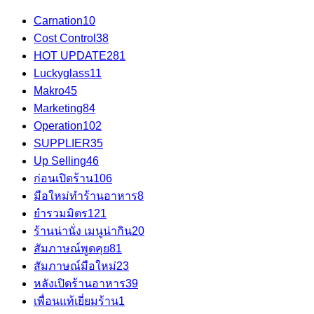
Carnation
10
Cost Control
38
HOT UPDATE
281
Luckyglass
11
Makro
45
Marketing
84
Operation
102
SUPPLIER
35
Up Selling
46
ก่อนเปิดร้าน
106
มือใหม่ทำร้านอาหาร
8
ยำรวมมิตร
121
ร้านน่านั่ง เมนูน่ากิน
20
สัมภาษณ์พูดคุย
81
สัมภาษณ์มือใหม่
23
หลังเปิดร้านอาหาร
39
เพื่อนแท้เยี่ยมร้าน
1