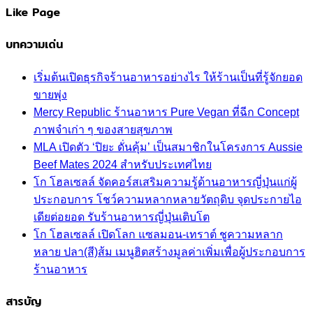
Like Page
บทความเด่น
เริ่มต้นเปิดธุรกิจร้านอาหารอย่างไร ให้ร้านเป็นที่รู้จักยอด
ขายพุ่ง
Mercy Republic ร้านอาหาร Pure Vegan ที่ฉีก Concept
ภาพจำเก่า ๆ ของสายสุขภาพ
MLA เปิดตัว ‘ปิยะ ดั่นคุ้ม’ เป็นสมาชิกในโครงการ Aussie
Beef Mates 2024 สำหรับประเทศไทย
โก โฮลเซลล์ จัดคอร์สเสริมความรู้ด้านอาหารญี่ปุ่นแก่ผู้
ประกอบการ โชว์ความหลากหลายวัตถุดิบ จุดประกายไอ
เดียต่อยอด รับร้านอาหารญี่ปุ่นเติบโต
โก โฮลเซลล์ เปิดโลก แซลมอน-เทราต์ ชูความหลาก
หลาย ปลา(สี)ส้ม เมนูฮิตสร้างมูลค่าเพิ่มเพื่อผู้ประกอบการ
ร้านอาหาร
สารบัญ