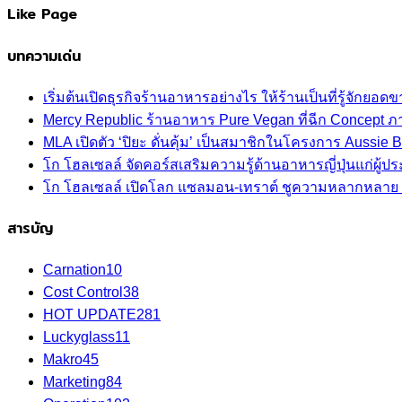
Like Page
บทความเด่น
เริ่มต้นเปิดธุรกิจร้านอาหารอย่างไร ให้ร้านเป็นที่รู้จักยอดขา
Mercy Republic ร้านอาหาร Pure Vegan ที่ฉีก Concept 
MLA เปิดตัว ‘ปิยะ ดั่นคุ้ม’ เป็นสมาชิกในโครงการ Aussi
โก โฮลเซลล์ จัดคอร์สเสริมความรู้ด้านอาหารญี่ปุ่นแก่ผู
โก โฮลเซลล์ เปิดโลก แซลมอน-เทราต์ ชูความหลากหลาย ปลา
สารบัญ
Carnation
10
Cost Control
38
HOT UPDATE
281
Luckyglass
11
Makro
45
Marketing
84