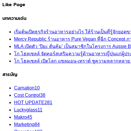
Like Page
บทความเด่น
เริ่มต้นเปิดธุรกิจร้านอาหารอย่างไร ให้ร้านเป็นที่รู้จักยอดขา
Mercy Republic ร้านอาหาร Pure Vegan ที่ฉีก Concept 
MLA เปิดตัว ‘ปิยะ ดั่นคุ้ม’ เป็นสมาชิกในโครงการ Aussi
โก โฮลเซลล์ จัดคอร์สเสริมความรู้ด้านอาหารญี่ปุ่นแก่ผู
โก โฮลเซลล์ เปิดโลก แซลมอน-เทราต์ ชูความหลากหลาย ปลา
สารบัญ
Carnation
10
Cost Control
38
HOT UPDATE
281
Luckyglass
11
Makro
45
Marketing
84