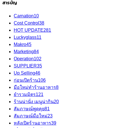
สารบัญ
Carnation
10
Cost Control
38
HOT UPDATE
281
Luckyglass
11
Makro
45
Marketing
84
Operation
102
SUPPLIER
35
Up Selling
46
ก่อนเปิดร้าน
106
มือใหม่ทำร้านอาหาร
8
ยำรวมมิตร
121
ร้านน่านั่ง เมนูน่ากิน
20
สัมภาษณ์พูดคุย
81
สัมภาษณ์มือใหม่
23
หลังเปิดร้านอาหาร
39