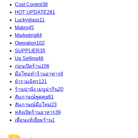
Cost Control
38
HOT UPDATE
281
Luckyglass
11
Makro
45
Marketing
84
Operation
102
SUPPLIER
35
Up Selling
46
ก่อนเปิดร้าน
106
มือใหม่ทำร้านอาหาร
8
ยำรวมมิตร
121
ร้านน่านั่ง เมนูน่ากิน
20
สัมภาษณ์พูดคุย
81
สัมภาษณ์มือใหม่
23
หลังเปิดร้านอาหาร
39
เพื่อนแท้เยี่ยมร้าน
1