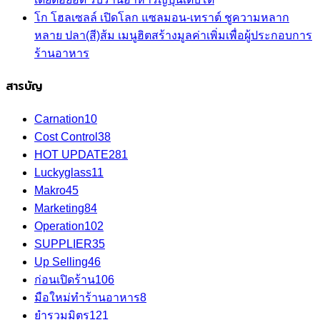
โก โฮลเซลล์ เปิดโลก แซลมอน-เทราต์ ชูความหลาก
หลาย ปลา(สี)ส้ม เมนูฮิตสร้างมูลค่าเพิ่มเพื่อผู้ประกอบการ
ร้านอาหาร
สารบัญ
Carnation
10
Cost Control
38
HOT UPDATE
281
Luckyglass
11
Makro
45
Marketing
84
Operation
102
SUPPLIER
35
Up Selling
46
ก่อนเปิดร้าน
106
มือใหม่ทำร้านอาหาร
8
ยำรวมมิตร
121