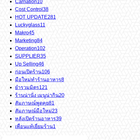
Carnation
10
Cost Control
38
HOT UPDATE
281
Luckyglass
11
Makro
45
Marketing
84
Operation
102
SUPPLIER
35
Up Selling
46
ก่อนเปิดร้าน
106
มือใหม่ทำร้านอาหาร
8
ยำรวมมิตร
121
ร้านน่านั่ง เมนูน่ากิน
20
สัมภาษณ์พูดคุย
81
สัมภาษณ์มือใหม่
23
หลังเปิดร้านอาหาร
39
เพื่อนแท้เยี่ยมร้าน
1