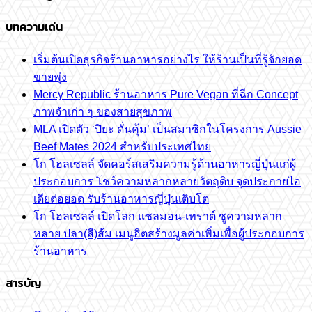
บทความเด่น
เริ่มต้นเปิดธุรกิจร้านอาหารอย่างไร ให้ร้านเป็นที่รู้จักยอด
ขายพุ่ง
Mercy Republic ร้านอาหาร Pure Vegan ที่ฉีก Concept
ภาพจำเก่า ๆ ของสายสุขภาพ
MLA เปิดตัว ‘ปิยะ ดั่นคุ้ม’ เป็นสมาชิกในโครงการ Aussie
Beef Mates 2024 สำหรับประเทศไทย
โก โฮลเซลล์ จัดคอร์สเสริมความรู้ด้านอาหารญี่ปุ่นแก่ผู้
ประกอบการ โชว์ความหลากหลายวัตถุดิบ จุดประกายไอ
เดียต่อยอด รับร้านอาหารญี่ปุ่นเติบโต
โก โฮลเซลล์ เปิดโลก แซลมอน-เทราต์ ชูความหลาก
หลาย ปลา(สี)ส้ม เมนูฮิตสร้างมูลค่าเพิ่มเพื่อผู้ประกอบการ
ร้านอาหาร
สารบัญ