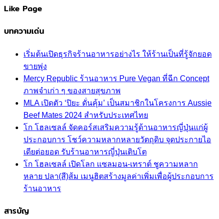
Like Page
บทความเด่น
เริ่มต้นเปิดธุรกิจร้านอาหารอย่างไร ให้ร้านเป็นที่รู้จักยอด
ขายพุ่ง
Mercy Republic ร้านอาหาร Pure Vegan ที่ฉีก Concept
ภาพจำเก่า ๆ ของสายสุขภาพ
MLA เปิดตัว ‘ปิยะ ดั่นคุ้ม’ เป็นสมาชิกในโครงการ Aussie
Beef Mates 2024 สำหรับประเทศไทย
โก โฮลเซลล์ จัดคอร์สเสริมความรู้ด้านอาหารญี่ปุ่นแก่ผู้
ประกอบการ โชว์ความหลากหลายวัตถุดิบ จุดประกายไอ
เดียต่อยอด รับร้านอาหารญี่ปุ่นเติบโต
โก โฮลเซลล์ เปิดโลก แซลมอน-เทราต์ ชูความหลาก
หลาย ปลา(สี)ส้ม เมนูฮิตสร้างมูลค่าเพิ่มเพื่อผู้ประกอบการ
ร้านอาหาร
สารบัญ