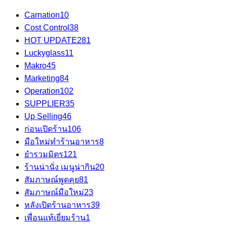
Carnation
10
Cost Control
38
HOT UPDATE
281
Luckyglass
11
Makro
45
Marketing
84
Operation
102
SUPPLIER
35
Up Selling
46
ก่อนเปิดร้าน
106
มือใหม่ทำร้านอาหาร
8
ยำรวมมิตร
121
ร้านน่านั่ง เมนูน่ากิน
20
สัมภาษณ์พูดคุย
81
สัมภาษณ์มือใหม่
23
หลังเปิดร้านอาหาร
39
เพื่อนแท้เยี่ยมร้าน
1