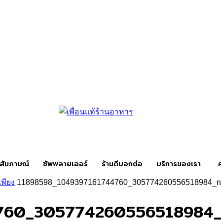
สัมภาษณ์
ซัพพลายเออร์
ร้านดีบอกต่อ
บริการของเรา
พียง
11898598_1049397161744760_305774260556518984_n
760_305774260556518984