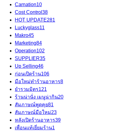
Carnation
10
Cost Control
38
HOT UPDATE
281
Luckyglass
11
Makro
45
Marketing
84
Operation
102
SUPPLIER
35
Up Selling
46
ก่อนเปิดร้าน
106
มือใหม่ทำร้านอาหาร
8
ยำรวมมิตร
121
ร้านน่านั่ง เมนูน่ากิน
20
สัมภาษณ์พูดคุย
81
สัมภาษณ์มือใหม่
23
หลังเปิดร้านอาหาร
39
เพื่อนแท้เยี่ยมร้าน
1