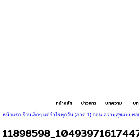
หน้าหลัก
ข่าวสาร
บทความ
บท
หน้าแรก
ร้านเล็กๆ แต่กำไรทุกวัน (ภาค 1) ตอน ความสุขแบบพอเ
11898598_1049397161744