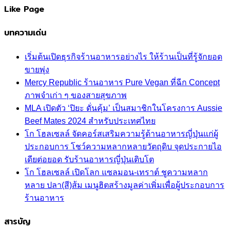
Like Page
บทความเด่น
เริ่มต้นเปิดธุรกิจร้านอาหารอย่างไร ให้ร้านเป็นที่รู้จักยอด
ขายพุ่ง
Mercy Republic ร้านอาหาร Pure Vegan ที่ฉีก Concept
ภาพจำเก่า ๆ ของสายสุขภาพ
MLA เปิดตัว ‘ปิยะ ดั่นคุ้ม’ เป็นสมาชิกในโครงการ Aussie
Beef Mates 2024 สำหรับประเทศไทย
โก โฮลเซลล์ จัดคอร์สเสริมความรู้ด้านอาหารญี่ปุ่นแก่ผู้
ประกอบการ โชว์ความหลากหลายวัตถุดิบ จุดประกายไอ
เดียต่อยอด รับร้านอาหารญี่ปุ่นเติบโต
โก โฮลเซลล์ เปิดโลก แซลมอน-เทราต์ ชูความหลาก
หลาย ปลา(สี)ส้ม เมนูฮิตสร้างมูลค่าเพิ่มเพื่อผู้ประกอบการ
ร้านอาหาร
สารบัญ