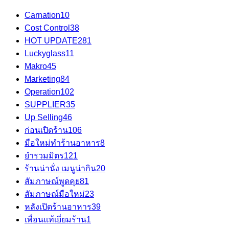
Carnation
10
Cost Control
38
HOT UPDATE
281
Luckyglass
11
Makro
45
Marketing
84
Operation
102
SUPPLIER
35
Up Selling
46
ก่อนเปิดร้าน
106
มือใหม่ทำร้านอาหาร
8
ยำรวมมิตร
121
ร้านน่านั่ง เมนูน่ากิน
20
สัมภาษณ์พูดคุย
81
สัมภาษณ์มือใหม่
23
หลังเปิดร้านอาหาร
39
เพื่อนแท้เยี่ยมร้าน
1