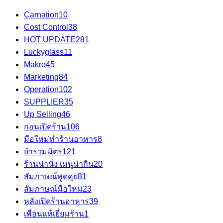
Carnation
10
Cost Control
38
HOT UPDATE
281
Luckyglass
11
Makro
45
Marketing
84
Operation
102
SUPPLIER
35
Up Selling
46
ก่อนเปิดร้าน
106
มือใหม่ทำร้านอาหาร
8
ยำรวมมิตร
121
ร้านน่านั่ง เมนูน่ากิน
20
สัมภาษณ์พูดคุย
81
สัมภาษณ์มือใหม่
23
หลังเปิดร้านอาหาร
39
เพื่อนแท้เยี่ยมร้าน
1