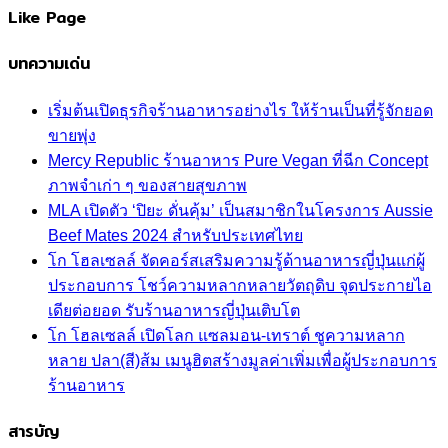
Like Page
บทความเด่น
เริ่มต้นเปิดธุรกิจร้านอาหารอย่างไร ให้ร้านเป็นที่รู้จักยอด
ขายพุ่ง
Mercy Republic ร้านอาหาร Pure Vegan ที่ฉีก Concept
ภาพจำเก่า ๆ ของสายสุขภาพ
MLA เปิดตัว ‘ปิยะ ดั่นคุ้ม’ เป็นสมาชิกในโครงการ Aussie
Beef Mates 2024 สำหรับประเทศไทย
โก โฮลเซลล์ จัดคอร์สเสริมความรู้ด้านอาหารญี่ปุ่นแก่ผู้
ประกอบการ โชว์ความหลากหลายวัตถุดิบ จุดประกายไอ
เดียต่อยอด รับร้านอาหารญี่ปุ่นเติบโต
โก โฮลเซลล์ เปิดโลก แซลมอน-เทราต์ ชูความหลาก
หลาย ปลา(สี)ส้ม เมนูฮิตสร้างมูลค่าเพิ่มเพื่อผู้ประกอบการ
ร้านอาหาร
สารบัญ