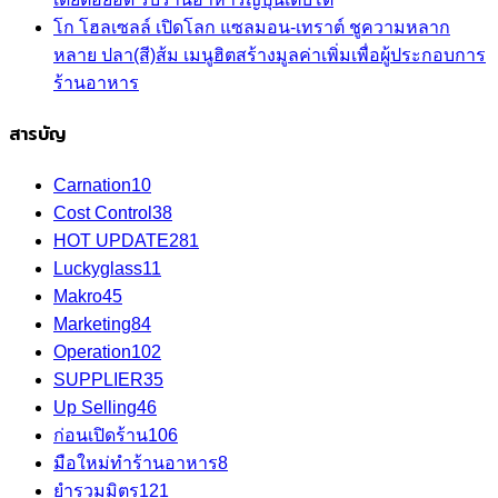
โก โฮลเซลล์ เปิดโลก แซลมอน-เทราต์ ชูความหลาก
หลาย ปลา(สี)ส้ม เมนูฮิตสร้างมูลค่าเพิ่มเพื่อผู้ประกอบการ
ร้านอาหาร
สารบัญ
Carnation
10
Cost Control
38
HOT UPDATE
281
Luckyglass
11
Makro
45
Marketing
84
Operation
102
SUPPLIER
35
Up Selling
46
ก่อนเปิดร้าน
106
มือใหม่ทำร้านอาหาร
8
ยำรวมมิตร
121