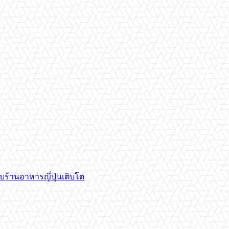
บร้านอาหารญี่ปุ่นเติบโต