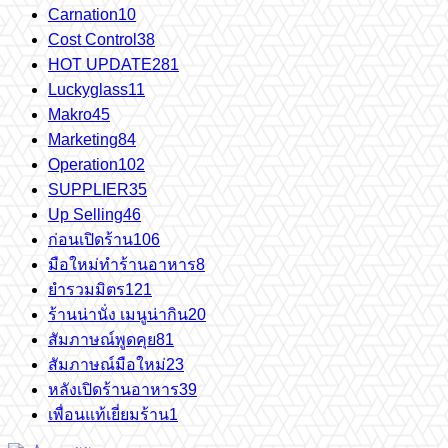
Carnation
10
Cost Control
38
HOT UPDATE
281
Luckyglass
11
Makro
45
Marketing
84
Operation
102
SUPPLIER
35
Up Selling
46
ก่อนเปิดร้าน
106
มือใหม่ทำร้านอาหาร
8
ยำรวมมิตร
121
ร้านน่านั่ง เมนูน่ากิน
20
สัมภาษณ์พูดคุย
81
สัมภาษณ์มือใหม่
23
หลังเปิดร้านอาหาร
39
เพื่อนแท้เยี่ยมร้าน
1