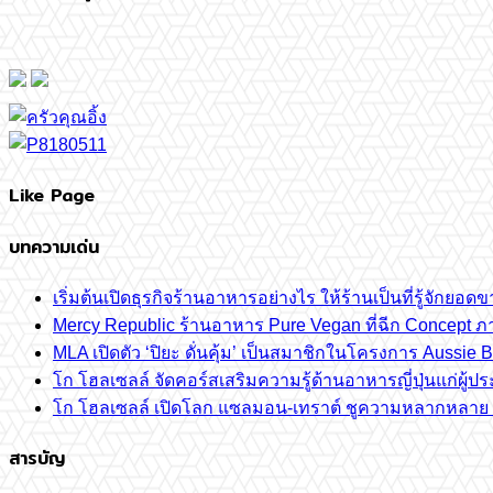
Like Page
บทความเด่น
เริ่มต้นเปิดธุรกิจร้านอาหารอย่างไร ให้ร้านเป็นที่รู้จักยอดขา
Mercy Republic ร้านอาหาร Pure Vegan ที่ฉีก Concept 
MLA เปิดตัว ‘ปิยะ ดั่นคุ้ม’ เป็นสมาชิกในโครงการ Aussi
โก โฮลเซลล์ จัดคอร์สเสริมความรู้ด้านอาหารญี่ปุ่นแก่ผู
โก โฮลเซลล์ เปิดโลก แซลมอน-เทราต์ ชูความหลากหลาย ปลา
สารบัญ