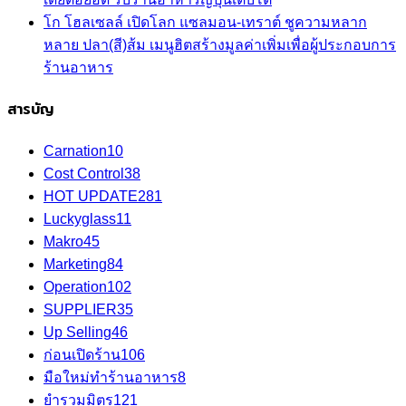
โก โฮลเซลล์ เปิดโลก แซลมอน-เทราต์ ชูความหลาก
หลาย ปลา(สี)ส้ม เมนูฮิตสร้างมูลค่าเพิ่มเพื่อผู้ประกอบการ
ร้านอาหาร
สารบัญ
Carnation
10
Cost Control
38
HOT UPDATE
281
Luckyglass
11
Makro
45
Marketing
84
Operation
102
SUPPLIER
35
Up Selling
46
ก่อนเปิดร้าน
106
มือใหม่ทำร้านอาหาร
8
ยำรวมมิตร
121