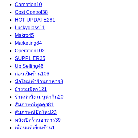
Carnation
10
Cost Control
38
HOT UPDATE
281
Luckyglass
11
Makro
45
Marketing
84
Operation
102
SUPPLIER
35
Up Selling
46
ก่อนเปิดร้าน
106
มือใหม่ทำร้านอาหาร
8
ยำรวมมิตร
121
ร้านน่านั่ง เมนูน่ากิน
20
สัมภาษณ์พูดคุย
81
สัมภาษณ์มือใหม่
23
หลังเปิดร้านอาหาร
39
เพื่อนแท้เยี่ยมร้าน
1