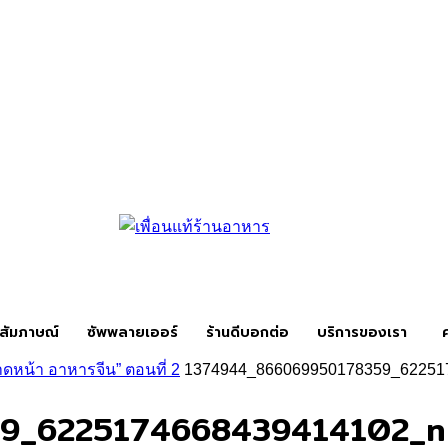
สัมภาษณ์
ซัพพลายเออร์
ร้านดีบอกต่อ
บริการของเรา
าดหน้า อาหารจีน” ตอนที่ 2
1374944_866069950178359_62251
9_6225174668439414102_n