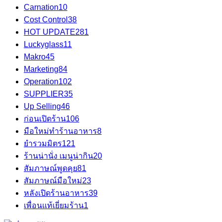
Carnation
10
Cost Control
38
HOT UPDATE
281
Luckyglass
11
Makro
45
Marketing
84
Operation
102
SUPPLIER
35
Up Selling
46
ก่อนเปิดร้าน
106
มือใหม่ทำร้านอาหาร
8
ยำรวมมิตร
121
ร้านน่านั่ง เมนูน่ากิน
20
สัมภาษณ์พูดคุย
81
สัมภาษณ์มือใหม่
23
หลังเปิดร้านอาหาร
39
เพื่อนแท้เยี่ยมร้าน
1