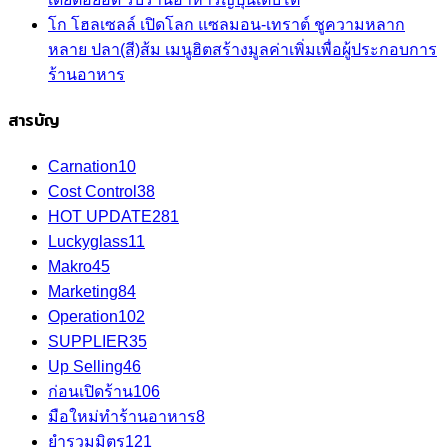
โก โฮลเซลล์ เปิดโลก แซลมอน-เทราต์ ชูความหลาก
หลาย ปลา(สี)ส้ม เมนูฮิตสร้างมูลค่าเพิ่มเพื่อผู้ประกอบการ
ร้านอาหาร
สารบัญ
Carnation
10
Cost Control
38
HOT UPDATE
281
Luckyglass
11
Makro
45
Marketing
84
Operation
102
SUPPLIER
35
Up Selling
46
ก่อนเปิดร้าน
106
มือใหม่ทำร้านอาหาร
8
ยำรวมมิตร
121