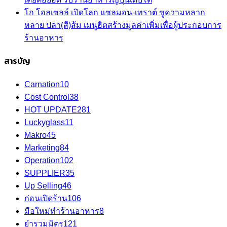
โก โฮลเซลล์ เปิดโลก แซลมอน-เทราต์ ชูความหลาก
หลาย ปลา(สี)ส้ม เมนูฮิตสร้างมูลค่าเพิ่มเพื่อผู้ประกอบการ
ร้านอาหาร
สารบัญ
Carnation
10
Cost Control
38
HOT UPDATE
281
Luckyglass
11
Makro
45
Marketing
84
Operation
102
SUPPLIER
35
Up Selling
46
ก่อนเปิดร้าน
106
มือใหม่ทำร้านอาหาร
8
ยำรวมมิตร
121