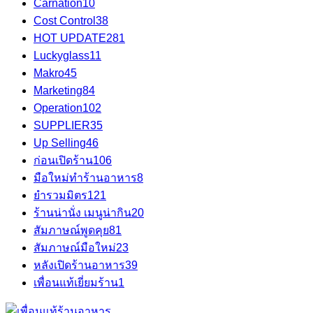
Carnation
10
Cost Control
38
HOT UPDATE
281
Luckyglass
11
Makro
45
Marketing
84
Operation
102
SUPPLIER
35
Up Selling
46
ก่อนเปิดร้าน
106
มือใหม่ทำร้านอาหาร
8
ยำรวมมิตร
121
ร้านน่านั่ง เมนูน่ากิน
20
สัมภาษณ์พูดคุย
81
สัมภาษณ์มือใหม่
23
หลังเปิดร้านอาหาร
39
เพื่อนแท้เยี่ยมร้าน
1