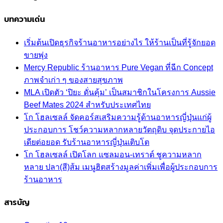
บทความเด่น
เริ่มต้นเปิดธุรกิจร้านอาหารอย่างไร ให้ร้านเป็นที่รู้จักยอด
ขายพุ่ง
Mercy Republic ร้านอาหาร Pure Vegan ที่ฉีก Concept
ภาพจำเก่า ๆ ของสายสุขภาพ
MLA เปิดตัว ‘ปิยะ ดั่นคุ้ม’ เป็นสมาชิกในโครงการ Aussie
Beef Mates 2024 สำหรับประเทศไทย
โก โฮลเซลล์ จัดคอร์สเสริมความรู้ด้านอาหารญี่ปุ่นแก่ผู้
ประกอบการ โชว์ความหลากหลายวัตถุดิบ จุดประกายไอ
เดียต่อยอด รับร้านอาหารญี่ปุ่นเติบโต
โก โฮลเซลล์ เปิดโลก แซลมอน-เทราต์ ชูความหลาก
หลาย ปลา(สี)ส้ม เมนูฮิตสร้างมูลค่าเพิ่มเพื่อผู้ประกอบการ
ร้านอาหาร
สารบัญ