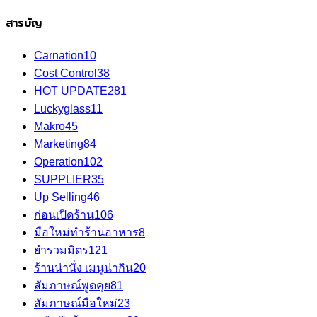
สารบัญ
Carnation
10
Cost Control
38
HOT UPDATE
281
Luckyglass
11
Makro
45
Marketing
84
Operation
102
SUPPLIER
35
Up Selling
46
ก่อนเปิดร้าน
106
มือใหม่ทำร้านอาหาร
8
ยำรวมมิตร
121
ร้านน่านั่ง เมนูน่ากิน
20
สัมภาษณ์พูดคุย
81
สัมภาษณ์มือใหม่
23