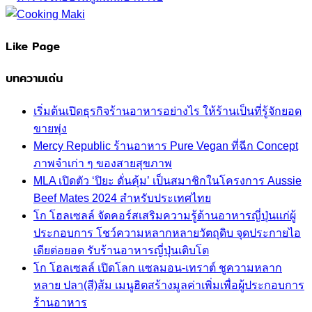
Like Page
บทความเด่น
เริ่มต้นเปิดธุรกิจร้านอาหารอย่างไร ให้ร้านเป็นที่รู้จักยอด
ขายพุ่ง
Mercy Republic ร้านอาหาร Pure Vegan ที่ฉีก Concept
ภาพจำเก่า ๆ ของสายสุขภาพ
MLA เปิดตัว ‘ปิยะ ดั่นคุ้ม’ เป็นสมาชิกในโครงการ Aussie
Beef Mates 2024 สำหรับประเทศไทย
โก โฮลเซลล์ จัดคอร์สเสริมความรู้ด้านอาหารญี่ปุ่นแก่ผู้
ประกอบการ โชว์ความหลากหลายวัตถุดิบ จุดประกายไอ
เดียต่อยอด รับร้านอาหารญี่ปุ่นเติบโต
โก โฮลเซลล์ เปิดโลก แซลมอน-เทราต์ ชูความหลาก
หลาย ปลา(สี)ส้ม เมนูฮิตสร้างมูลค่าเพิ่มเพื่อผู้ประกอบการ
ร้านอาหาร