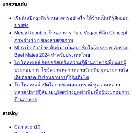
บทความเด่น
เริ่มต้นเปิดธุรกิจร้านอาหารอย่างไร ให้ร้านเป็นที่รู้จักยอด
ขายพุ่ง
Mercy Republic ร้านอาหาร Pure Vegan ที่ฉีก Concept
ภาพจำเก่า ๆ ของสายสุขภาพ
MLA เปิดตัว ‘ปิยะ ดั่นคุ้ม’ เป็นสมาชิกในโครงการ Aussie
Beef Mates 2024 สำหรับประเทศไทย
โก โฮลเซลล์ จัดคอร์สเสริมความรู้ด้านอาหารญี่ปุ่นแก่ผู้
ประกอบการ โชว์ความหลากหลายวัตถุดิบ จุดประกายไอ
เดียต่อยอด รับร้านอาหารญี่ปุ่นเติบโต
โก โฮลเซลล์ เปิดโลก แซลมอน-เทราต์ ชูความหลาก
หลาย ปลา(สี)ส้ม เมนูฮิตสร้างมูลค่าเพิ่มเพื่อผู้ประกอบการ
ร้านอาหาร
สารบัญ
Carnation
10