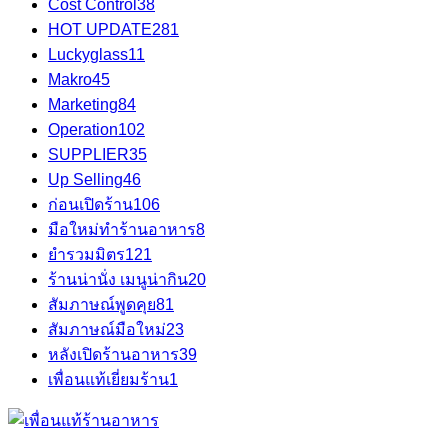
Cost Control
38
HOT UPDATE
281
Luckyglass
11
Makro
45
Marketing
84
Operation
102
SUPPLIER
35
Up Selling
46
ก่อนเปิดร้าน
106
มือใหม่ทำร้านอาหาร
8
ยำรวมมิตร
121
ร้านน่านั่ง เมนูน่ากิน
20
สัมภาษณ์พูดคุย
81
สัมภาษณ์มือใหม่
23
หลังเปิดร้านอาหาร
39
เพื่อนแท้เยี่ยมร้าน
1