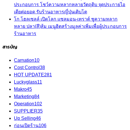
ประกอบการ โชว์ความหลากหลายวัตถุดิบ จุดประกายไอ
เดียต่อยอด รับร้านอาหารญี่ปุ่นเติบโต
โก โฮลเซลล์ เปิดโลก แซลมอน-เทราต์ ชูความหลาก
หลาย ปลา(สี)ส้ม เมนูฮิตสร้างมูลค่าเพิ่มเพื่อผู้ประกอบการ
ร้านอาหาร
สารบัญ
Carnation
10
Cost Control
38
HOT UPDATE
281
Luckyglass
11
Makro
45
Marketing
84
Operation
102
SUPPLIER
35
Up Selling
46
ก่อนเปิดร้าน
106