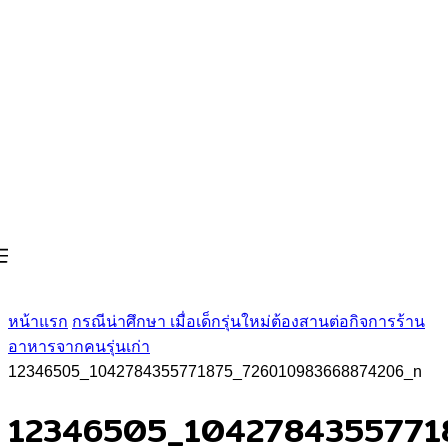
หน้าแรก
กรณีน่าศึกษา เมื่อเด็กรุ่นใหม่ต้องสานต่อกิจการร้าน
อาหารจากคนรุ่นเก่า
12346505_1042784355771875_726010983668874206_n
12346505_1042784355771