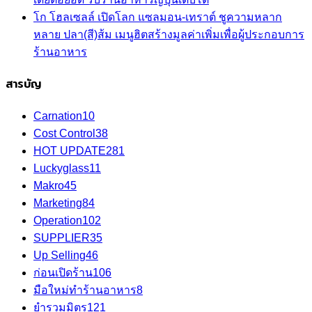
โก โฮลเซลล์ เปิดโลก แซลมอน-เทราต์ ชูความหลาก
หลาย ปลา(สี)ส้ม เมนูฮิตสร้างมูลค่าเพิ่มเพื่อผู้ประกอบการ
ร้านอาหาร
สารบัญ
Carnation
10
Cost Control
38
HOT UPDATE
281
Luckyglass
11
Makro
45
Marketing
84
Operation
102
SUPPLIER
35
Up Selling
46
ก่อนเปิดร้าน
106
มือใหม่ทำร้านอาหาร
8
ยำรวมมิตร
121