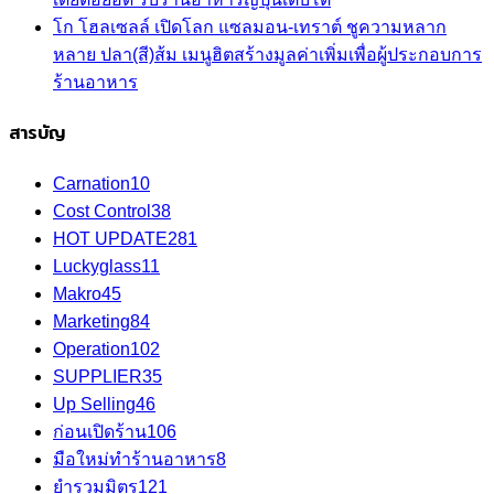
โก โฮลเซลล์ เปิดโลก แซลมอน-เทราต์ ชูความหลาก
หลาย ปลา(สี)ส้ม เมนูฮิตสร้างมูลค่าเพิ่มเพื่อผู้ประกอบการ
ร้านอาหาร
สารบัญ
Carnation
10
Cost Control
38
HOT UPDATE
281
Luckyglass
11
Makro
45
Marketing
84
Operation
102
SUPPLIER
35
Up Selling
46
ก่อนเปิดร้าน
106
มือใหม่ทำร้านอาหาร
8
ยำรวมมิตร
121