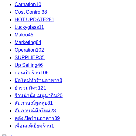
Carnation
10
Cost Control
38
HOT UPDATE
281
Luckyglass
11
Makro
45
Marketing
84
Operation
102
SUPPLIER
35
Up Selling
46
ก่อนเปิดร้าน
106
มือใหม่ทำร้านอาหาร
8
ยำรวมมิตร
121
ร้านน่านั่ง เมนูน่ากิน
20
สัมภาษณ์พูดคุย
81
สัมภาษณ์มือใหม่
23
หลังเปิดร้านอาหาร
39
เพื่อนแท้เยี่ยมร้าน
1