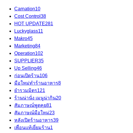
Carnation
10
Cost Control
38
HOT UPDATE
281
Luckyglass
11
Makro
45
Marketing
84
Operation
102
SUPPLIER
35
Up Selling
46
ก่อนเปิดร้าน
106
มือใหม่ทำร้านอาหาร
8
ยำรวมมิตร
121
ร้านน่านั่ง เมนูน่ากิน
20
สัมภาษณ์พูดคุย
81
สัมภาษณ์มือใหม่
23
หลังเปิดร้านอาหาร
39
เพื่อนแท้เยี่ยมร้าน
1