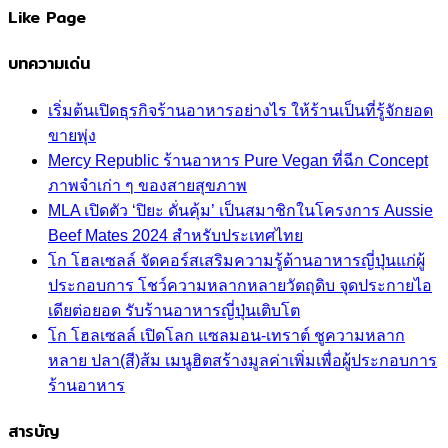
Like Page
บทความเด่น
เริ่มต้นเปิดธุรกิจร้านอาหารอย่างไร ให้ร้านเป็นที่รู้จักยอด
ขายพุ่ง
Mercy Republic ร้านอาหาร Pure Vegan ที่ฉีก Concept
ภาพจำเก่า ๆ ของสายสุขภาพ
MLA เปิดตัว ‘ปิยะ ดั่นคุ้ม’ เป็นสมาชิกในโครงการ Aussie
Beef Mates 2024 สำหรับประเทศไทย
โก โฮลเซลล์ จัดคอร์สเสริมความรู้ด้านอาหารญี่ปุ่นแก่ผู้
ประกอบการ โชว์ความหลากหลายวัตถุดิบ จุดประกายไอ
เดียต่อยอด รับร้านอาหารญี่ปุ่นเติบโต
โก โฮลเซลล์ เปิดโลก แซลมอน-เทราต์ ชูความหลาก
หลาย ปลา(สี)ส้ม เมนูฮิตสร้างมูลค่าเพิ่มเพื่อผู้ประกอบการ
ร้านอาหาร
สารบัญ