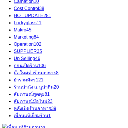
Carnation
10
Cost Control
38
HOT UPDATE
281
Luckyglass
11
Makro
45
Marketing
84
Operation
102
SUPPLIER
35
Up Selling
46
ก่อนเปิดร้าน
106
มือใหม่ทำร้านอาหาร
8
ยำรวมมิตร
121
ร้านน่านั่ง เมนูน่ากิน
20
สัมภาษณ์พูดคุย
81
สัมภาษณ์มือใหม่
23
หลังเปิดร้านอาหาร
39
เพื่อนแท้เยี่ยมร้าน
1