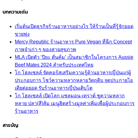
บทความเด่น
เริ่มต้นเปิดธุรกิจร้านอาหารอย่างไร ให้ร้านเป็นที่รู้จักยอด
ขายพุ่ง
Mercy Republic ร้านอาหาร Pure Vegan ที่ฉีก Concept
ภาพจำเก่า ๆ ของสายสุขภาพ
MLA เปิดตัว ‘ปิยะ ดั่นคุ้ม’ เป็นสมาชิกในโครงการ Aussie
Beef Mates 2024 สำหรับประเทศไทย
โก โฮลเซลล์ จัดคอร์สเสริมความรู้ด้านอาหารญี่ปุ่นแก่ผู้
ประกอบการ โชว์ความหลากหลายวัตถุดิบ จุดประกายไอ
เดียต่อยอด รับร้านอาหารญี่ปุ่นเติบโต
โก โฮลเซลล์ เปิดโลก แซลมอน-เทราต์ ชูความหลาก
หลาย ปลา(สี)ส้ม เมนูฮิตสร้างมูลค่าเพิ่มเพื่อผู้ประกอบการ
ร้านอาหาร
สารบัญ