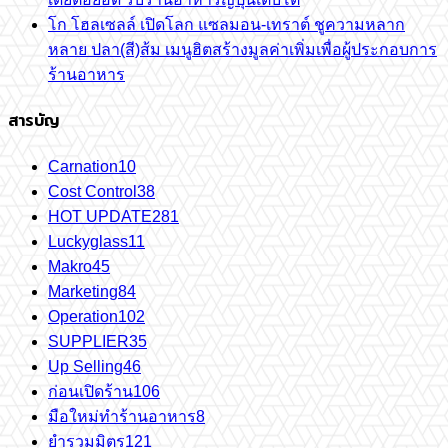
โก โฮลเซลล์ เปิดโลก แซลมอน-เทราต์ ชูความหลาก
หลาย ปลา(สี)ส้ม เมนูฮิตสร้างมูลค่าเพิ่มเพื่อผู้ประกอบการ
ร้านอาหาร
สารบัญ
Carnation
10
Cost Control
38
HOT UPDATE
281
Luckyglass
11
Makro
45
Marketing
84
Operation
102
SUPPLIER
35
Up Selling
46
ก่อนเปิดร้าน
106
มือใหม่ทำร้านอาหาร
8
ยำรวมมิตร
121