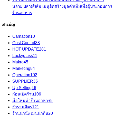
หลาย ปลา(สี)ส้ม เมนูฮิตสร้างมูลค่าเพิ่มเพื่อผู้ประกอบการ
ร้านอาหาร
สารบัญ
Carnation
10
Cost Control
38
HOT UPDATE
281
Luckyglass
11
Makro
45
Marketing
84
Operation
102
SUPPLIER
35
Up Selling
46
ก่อนเปิดร้าน
106
มือใหม่ทำร้านอาหาร
8
ยำรวมมิตร
121
ร้านน่านั่ง เมนูน่ากิน
20