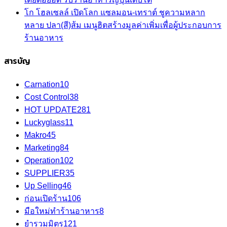
โก โฮลเซลล์ เปิดโลก แซลมอน-เทราต์ ชูความหลาก
หลาย ปลา(สี)ส้ม เมนูฮิตสร้างมูลค่าเพิ่มเพื่อผู้ประกอบการ
ร้านอาหาร
สารบัญ
Carnation
10
Cost Control
38
HOT UPDATE
281
Luckyglass
11
Makro
45
Marketing
84
Operation
102
SUPPLIER
35
Up Selling
46
ก่อนเปิดร้าน
106
มือใหม่ทำร้านอาหาร
8
ยำรวมมิตร
121