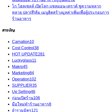
โก โฮลเซลล์ เปิดโลก แซลมอน-เทราต์ ชูความหลาก
หลาย ปลา(สี)ส้ม เมนูฮิตสร้างมูลค่าเพิ่มเพื่อผู้ประกอบการ
ร้านอาหาร
สารบัญ
Carnation
10
Cost Control
38
HOT UPDATE
281
Luckyglass
11
Makro
45
Marketing
84
Operation
102
SUPPLIER
35
Up Selling
46
ก่อนเปิดร้าน
106
มือใหม่ทำร้านอาหาร
8
ยำรวมมิตร
121