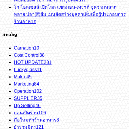
โก โฮลเซลล์ เปิดโลก แซลมอน-เทราต์ ชูความหลาก
หลาย ปลา(สี)ส้ม เมนูฮิตสร้างมูลค่าเพิ่มเพื่อผู้ประกอบการ
ร้านอาหาร
สารบัญ
Carnation
10
Cost Control
38
HOT UPDATE
281
Luckyglass
11
Makro
45
Marketing
84
Operation
102
SUPPLIER
35
Up Selling
46
ก่อนเปิดร้าน
106
มือใหม่ทำร้านอาหาร
8
ยำรวมมิตร
121