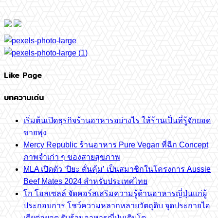
Like Page
บทความเด่น
เริ่มต้นเปิดธุรกิจร้านอาหารอย่างไร ให้ร้านเป็นที่รู้จักยอด
ขายพุ่ง
Mercy Republic ร้านอาหาร Pure Vegan ที่ฉีก Concept
ภาพจำเก่า ๆ ของสายสุขภาพ
MLA เปิดตัว ‘ปิยะ ดั่นคุ้ม’ เป็นสมาชิกในโครงการ Aussie
Beef Mates 2024 สำหรับประเทศไทย
โก โฮลเซลล์ จัดคอร์สเสริมความรู้ด้านอาหารญี่ปุ่นแก่ผู้
ประกอบการ โชว์ความหลากหลายวัตถุดิบ จุดประกายไอ
เดียต่อยอด รับร้านอาหารญี่ปุ่นเติบโต