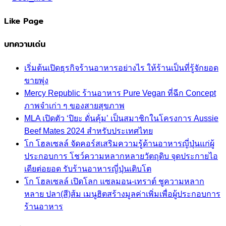
Like Page
บทความเด่น
เริ่มต้นเปิดธุรกิจร้านอาหารอย่างไร ให้ร้านเป็นที่รู้จักยอด
ขายพุ่ง
Mercy Republic ร้านอาหาร Pure Vegan ที่ฉีก Concept
ภาพจำเก่า ๆ ของสายสุขภาพ
MLA เปิดตัว ‘ปิยะ ดั่นคุ้ม’ เป็นสมาชิกในโครงการ Aussie
Beef Mates 2024 สำหรับประเทศไทย
โก โฮลเซลล์ จัดคอร์สเสริมความรู้ด้านอาหารญี่ปุ่นแก่ผู้
ประกอบการ โชว์ความหลากหลายวัตถุดิบ จุดประกายไอ
เดียต่อยอด รับร้านอาหารญี่ปุ่นเติบโต
โก โฮลเซลล์ เปิดโลก แซลมอน-เทราต์ ชูความหลาก
หลาย ปลา(สี)ส้ม เมนูฮิตสร้างมูลค่าเพิ่มเพื่อผู้ประกอบการ
ร้านอาหาร