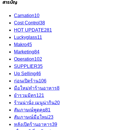
สารบัญ
Carnation
10
Cost Control
38
HOT UPDATE
281
Luckyglass
11
Makro
45
Marketing
84
Operation
102
SUPPLIER
35
Up Selling
46
ก่อนเปิดร้าน
106
มือใหม่ทำร้านอาหาร
8
ยำรวมมิตร
121
ร้านน่านั่ง เมนูน่ากิน
20
สัมภาษณ์พูดคุย
81
สัมภาษณ์มือใหม่
23
หลังเปิดร้านอาหาร
39