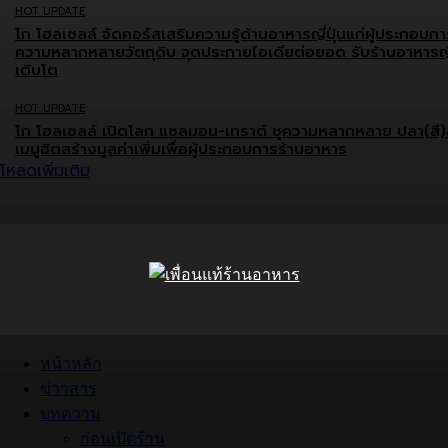
HOT UPDATE
โก โฮลเซลล์ จัดคอร์สเสริมความรู้ด้านอาหารญี่ปุ่นแก่ผู้ประกอบกา
ความหลากหลายวัตถุดิบ จุดประกายไอเดียต่อยอด รับร้านอาหารญี่
เติบโต
HOT UPDATE
โก โฮลเซลล์ เปิดโลก แซลมอน-เทราต์ ชูความหลากหลาย ปลา(สี)
เมนูฮิตสร้างมูลค่าเพิ่มเพื่อผู้ประกอบการร้านอาหาร
โหลดเพิ่มเติม
หน้าหลัก
ข่าวสาร
บทความ
ก่อนเปิดร้าน