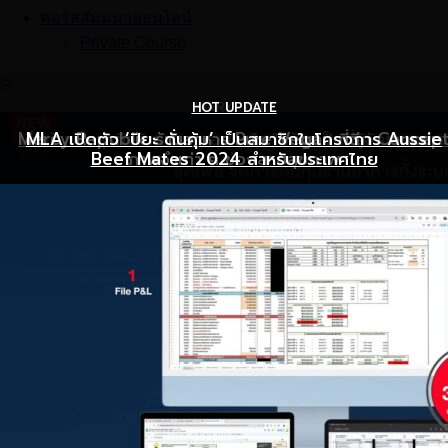
คอร์สสัมมนาออนไลน์
Private Course
©
HOT UPDATE
HOT UPDATE
MARKETING
Mercy Republic ร้านอาหาร Pure Vegan ที่ฉีก Concep
เริ่มต้นเปิดธุรกิจร้านอาหารอย่างไร ให้ร้านเป็นที่รู้จักยอดขาย
MLA เปิดตัว ‘ปิยะ ดั่นคุ้ม’ เป็นสมาชิกในโครงการ Aussie
Beef Mates 2024 สำหรับประเทศไทย
ภาพจำเก่า ๆ ของสายสุขภาพ
พุ่ง