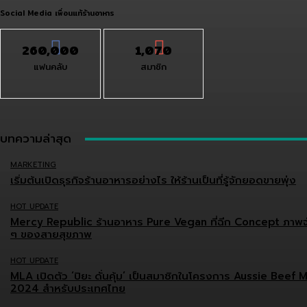
Social Media เพื่อนแท้ร้านอาหาร
260,000
1,070
แฟนคลับ
สมาชิก
บทความล่าสุด
MARKETING
เริ่มต้นเปิดธุรกิจร้านอาหารอย่างไร ให้ร้านเป็นที่รู้จักยอดขายพุ่ง
HOT UPDATE
Mercy Republic ร้านอาหาร Pure Vegan ที่ฉีก Concept ภาพจ
ๆ ของสายสุขภาพ
HOT UPDATE
MLA เปิดตัว ‘ปิยะ ดั่นคุ้ม’ เป็นสมาชิกในโครงการ Aussie Beef 
2024 สำหรับประเทศไทย