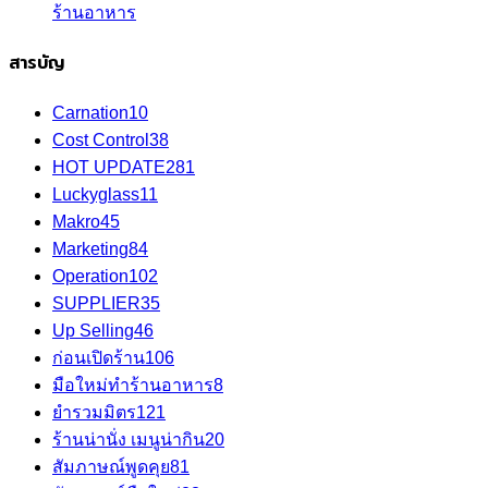
ร้านอาหาร
สารบัญ
Carnation
10
Cost Control
38
HOT UPDATE
281
Luckyglass
11
Makro
45
Marketing
84
Operation
102
SUPPLIER
35
Up Selling
46
ก่อนเปิดร้าน
106
มือใหม่ทำร้านอาหาร
8
ยำรวมมิตร
121
ร้านน่านั่ง เมนูน่ากิน
20
สัมภาษณ์พูดคุย
81