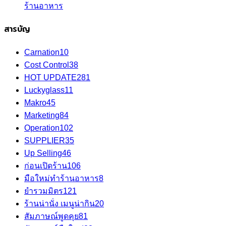
ร้านอาหาร
สารบัญ
Carnation
10
Cost Control
38
HOT UPDATE
281
Luckyglass
11
Makro
45
Marketing
84
Operation
102
SUPPLIER
35
Up Selling
46
ก่อนเปิดร้าน
106
มือใหม่ทำร้านอาหาร
8
ยำรวมมิตร
121
ร้านน่านั่ง เมนูน่ากิน
20
สัมภาษณ์พูดคุย
81