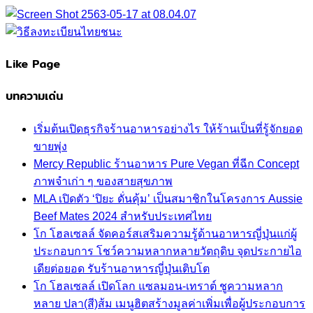
Like Page
บทความเด่น
เริ่มต้นเปิดธุรกิจร้านอาหารอย่างไร ให้ร้านเป็นที่รู้จักยอด
ขายพุ่ง
Mercy Republic ร้านอาหาร Pure Vegan ที่ฉีก Concept
ภาพจำเก่า ๆ ของสายสุขภาพ
MLA เปิดตัว ‘ปิยะ ดั่นคุ้ม’ เป็นสมาชิกในโครงการ Aussie
Beef Mates 2024 สำหรับประเทศไทย
โก โฮลเซลล์ จัดคอร์สเสริมความรู้ด้านอาหารญี่ปุ่นแก่ผู้
ประกอบการ โชว์ความหลากหลายวัตถุดิบ จุดประกายไอ
เดียต่อยอด รับร้านอาหารญี่ปุ่นเติบโต
โก โฮลเซลล์ เปิดโลก แซลมอน-เทราต์ ชูความหลาก
หลาย ปลา(สี)ส้ม เมนูฮิตสร้างมูลค่าเพิ่มเพื่อผู้ประกอบการ