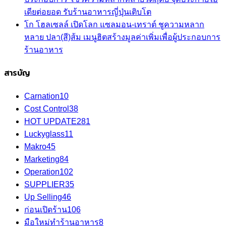
เดียต่อยอด รับร้านอาหารญี่ปุ่นเติบโต
โก โฮลเซลล์ เปิดโลก แซลมอน-เทราต์ ชูความหลาก
หลาย ปลา(สี)ส้ม เมนูฮิตสร้างมูลค่าเพิ่มเพื่อผู้ประกอบการ
ร้านอาหาร
สารบัญ
Carnation
10
Cost Control
38
HOT UPDATE
281
Luckyglass
11
Makro
45
Marketing
84
Operation
102
SUPPLIER
35
Up Selling
46
ก่อนเปิดร้าน
106
มือใหม่ทำร้านอาหาร
8