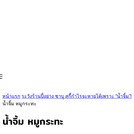
หน้าแรก
ระวังร้านปิ้งย่าง ชาบู สุกี้กำไรจะหายได้เพราะ “น้ำจิ้ม”!
น้ำจิ้ม หมูกระทะ
น้ำจิ้ม หมูกระทะ