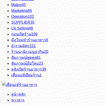
Makro
45
Marketing
84
Operation
102
SUPPLIER
35
Up Selling
46
ก่อนเปิดร้าน
106
มือใหม่ทำร้านอาหาร
8
ยำรวมมิตร
121
ร้านน่านั่ง เมนูน่ากิน
20
สัมภาษณ์พูดคุย
81
สัมภาษณ์มือใหม่
23
หลังเปิดร้านอาหาร
39
เพื่อนแท้เยี่ยมร้าน
1
หน้าหลัก
ข่าวสาร