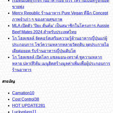
เริ่มต้นเปิดธุรกิจร้านอาหารอย่างไร ให้ร้านเป็นที่รู้จักยอด
ขายพุ่ง
Mercy Republic ร้านอาหาร Pure Vegan ที่ฉีก Concept
ภาพจำเก่า ๆ ของสายสุขภาพ
MLA เปิดตัว ‘ปิยะ ดั่นคุ้ม’ เป็นสมาชิกในโครงการ Aussie
Beef Mates 2024 สำหรับประเทศไทย
โก โฮลเซลล์ จัดคอร์สเสริมความรู้ด้านอาหารญี่ปุ่นแก่ผู้
ประกอบการ โชว์ความหลากหลายวัตถุดิบ จุดประกายไอ
เดียต่อยอด รับร้านอาหารญี่ปุ่นเติบโต
โก โฮลเซลล์ เปิดโลก แซลมอน-เทราต์ ชูความหลาก
หลาย ปลา(สี)ส้ม เมนูฮิตสร้างมูลค่าเพิ่มเพื่อผู้ประกอบการ
ร้านอาหาร
สารบัญ
Carnation
10
Cost Control
38
HOT UPDATE
281
Luckyglass
11