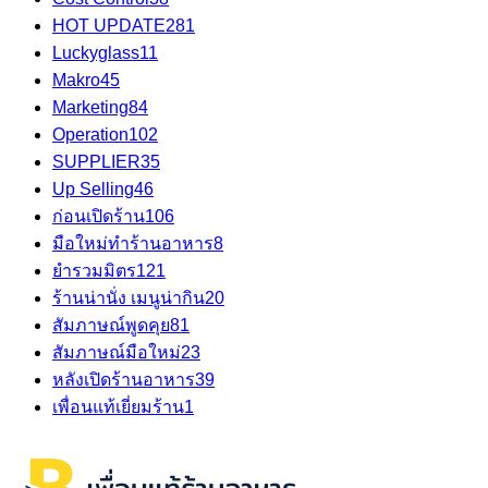
HOT UPDATE
281
Luckyglass
11
Makro
45
Marketing
84
Operation
102
SUPPLIER
35
Up Selling
46
ก่อนเปิดร้าน
106
มือใหม่ทำร้านอาหาร
8
ยำรวมมิตร
121
ร้านน่านั่ง เมนูน่ากิน
20
สัมภาษณ์พูดคุย
81
สัมภาษณ์มือใหม่
23
หลังเปิดร้านอาหาร
39
เพื่อนแท้เยี่ยมร้าน
1