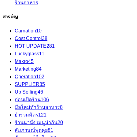
ร้านอาหาร
สารบัญ
Carnation
10
Cost Control
38
HOT UPDATE
281
Luckyglass
11
Makro
45
Marketing
84
Operation
102
SUPPLIER
35
Up Selling
46
ก่อนเปิดร้าน
106
มือใหม่ทำร้านอาหาร
8
ยำรวมมิตร
121
ร้านน่านั่ง เมนูน่ากิน
20
สัมภาษณ์พูดคุย
81