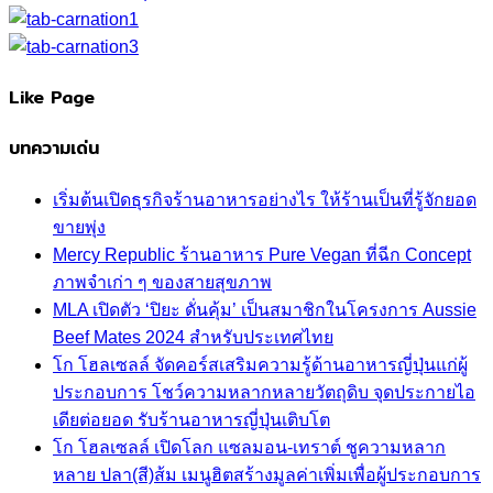
Like Page
บทความเด่น
เริ่มต้นเปิดธุรกิจร้านอาหารอย่างไร ให้ร้านเป็นที่รู้จักยอด
ขายพุ่ง
Mercy Republic ร้านอาหาร Pure Vegan ที่ฉีก Concept
ภาพจำเก่า ๆ ของสายสุขภาพ
MLA เปิดตัว ‘ปิยะ ดั่นคุ้ม’ เป็นสมาชิกในโครงการ Aussie
Beef Mates 2024 สำหรับประเทศไทย
โก โฮลเซลล์ จัดคอร์สเสริมความรู้ด้านอาหารญี่ปุ่นแก่ผู้
ประกอบการ โชว์ความหลากหลายวัตถุดิบ จุดประกายไอ
เดียต่อยอด รับร้านอาหารญี่ปุ่นเติบโต
โก โฮลเซลล์ เปิดโลก แซลมอน-เทราต์ ชูความหลาก
หลาย ปลา(สี)ส้ม เมนูฮิตสร้างมูลค่าเพิ่มเพื่อผู้ประกอบการ