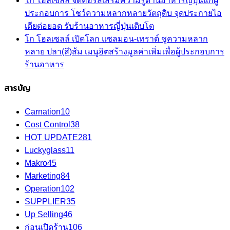
โก โฮลเซลล์ จัดคอร์สเสริมความรู้ด้านอาหารญี่ปุ่นแก่ผู้
ประกอบการ โชว์ความหลากหลายวัตถุดิบ จุดประกายไอ
เดียต่อยอด รับร้านอาหารญี่ปุ่นเติบโต
โก โฮลเซลล์ เปิดโลก แซลมอน-เทราต์ ชูความหลาก
หลาย ปลา(สี)ส้ม เมนูฮิตสร้างมูลค่าเพิ่มเพื่อผู้ประกอบการ
ร้านอาหาร
สารบัญ
Carnation
10
Cost Control
38
HOT UPDATE
281
Luckyglass
11
Makro
45
Marketing
84
Operation
102
SUPPLIER
35
Up Selling
46
ก่อนเปิดร้าน
106