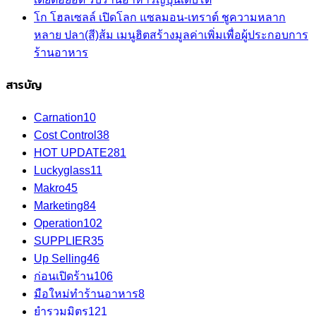
โก โฮลเซลล์ เปิดโลก แซลมอน-เทราต์ ชูความหลาก
หลาย ปลา(สี)ส้ม เมนูฮิตสร้างมูลค่าเพิ่มเพื่อผู้ประกอบการ
ร้านอาหาร
สารบัญ
Carnation
10
Cost Control
38
HOT UPDATE
281
Luckyglass
11
Makro
45
Marketing
84
Operation
102
SUPPLIER
35
Up Selling
46
ก่อนเปิดร้าน
106
มือใหม่ทำร้านอาหาร
8
ยำรวมมิตร
121